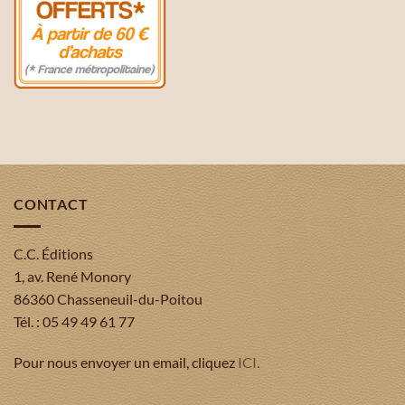
CONTACT
C.C. Éditions
1, av. René Monory
86360 Chasseneuil-du-Poitou
Tél. : 05 49 49 61 77
Pour nous envoyer un email, cliquez
ICI.