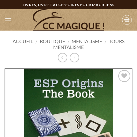
Passer
LIVRES, DVD ET ACCESSOIRES POUR MAGICIENS
au
contenu
ACCUEIL
/
BOUTIQUE
/
MENTALISME
/
TOURS
MENTALISME
Ajouter
à la
wishlist