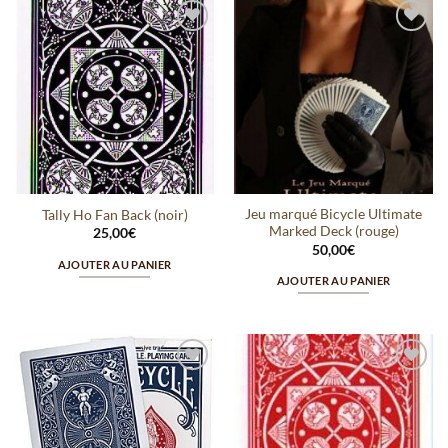
Ajouter
Ajouter
à la
à la
wishlist
wishlist
Jeu marqué Bicycle Ultimate
Tally Ho Fan Back (noir)
Marked Deck (rouge)
25,00
€
50,00
€
AJOUTER AU PANIER
AJOUTER AU PANIER
Ajouter
Ajouter
à la
à la
wishlist
wishlist