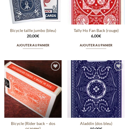
Bicycle taille jumbo (bleu)
Tally Ho Fan Back (rouge)
20,00
€
6,00
€
AJOUTER AU PANIER
AJOUTER AU PANIER
Ajouter
Ajouter
à la
à la
wishlist
wishlist
Bicycle (Rider back – dos
Aladdin (dos bleu)
oranges)
10,00
€