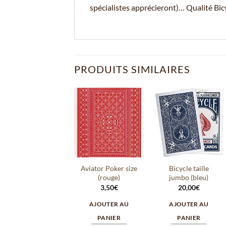
spécialistes apprécieront)… Qualité Bicy
PRODUITS SIMILAIRES
Ajouter
Ajouter
à la
à la
wishlist
wishlist
Aviator Poker size
Bicycle taille
(rouge)
jumbo (bleu)
3,50
€
20,00
€
AJOUTER AU
AJOUTER AU
PANIER
PANIER