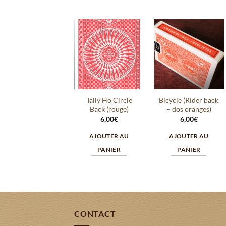
Ajouter
Ajouter
à la
à la
wishlist
wishlist
Tally Ho Circle
Bicycle (Rider back
Back (rouge)
– dos oranges)
6,00
€
6,00
€
AJOUTER AU
AJOUTER AU
PANIER
PANIER
CONTACT