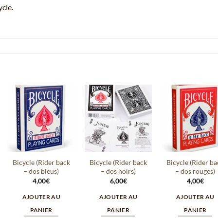
cle.
Ajouter
Ajouter
Ajout
à la
à la
à la
wishlist
wishlist
wishli
Bicycle (Rider back
Bicycle (Rider back
Bicycle (Rider ba
– dos bleus)
– dos noirs)
– dos rouges)
4,00
€
6,00
€
4,00
€
AJOUTER AU
AJOUTER AU
AJOUTER AU
PANIER
PANIER
PANIER