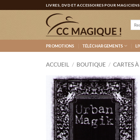
Passer
LIVRES, DVD ET ACCESSOIRES POUR MAGICIENS
au
contenu
Rech
pour :
PROMOTIONS
TÉLÉCHARGEMENTS
LI
ACCUEIL
/
BOUTIQUE
/
CARTES À
Ajouter
à la
wishlist