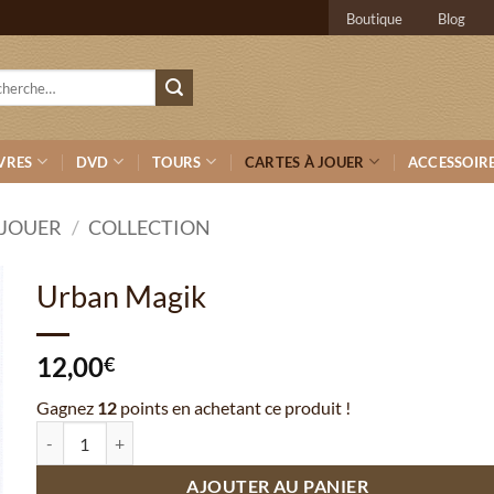
Boutique
Blog
erche
VRES
DVD
TOURS
CARTES À JOUER
ACCESSOIR
 JOUER
/
COLLECTION
Urban Magik
12,00
€
Gagnez
12
points en achetant ce produit !
quantité de Urban Magik
AJOUTER AU PANIER