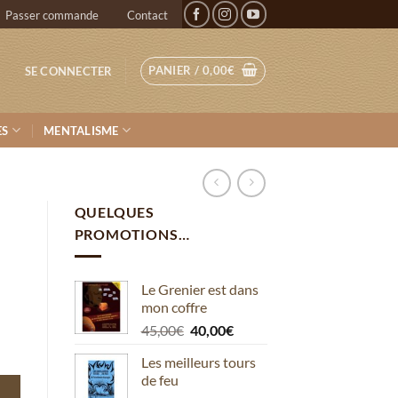
Passer commande
Contact
PANIER /
0,00
€
SE CONNECTER
ES
MENTALISME
QUELQUES
PROMOTIONS…
Le Grenier est dans
mon coffre
Le
Le
45,00
€
40,00
€
prix
prix
Les meilleurs tours
initial
actuel
de feu
était :
est :