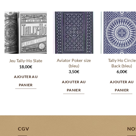
Ajouter
Ajouter
Ajout
à la
à la
à la
wishlist
wishlist
wishli
Aviator Poker size
Tally Ho Circle
Jeu Tally-Ho Slate
(bleu)
Back (bleu)
18,00
€
3,50
€
6,00
€
AJOUTER AU
AJOUTER AU
AJOUTER AU
PANIER
PANIER
PANIER
CGV
NO