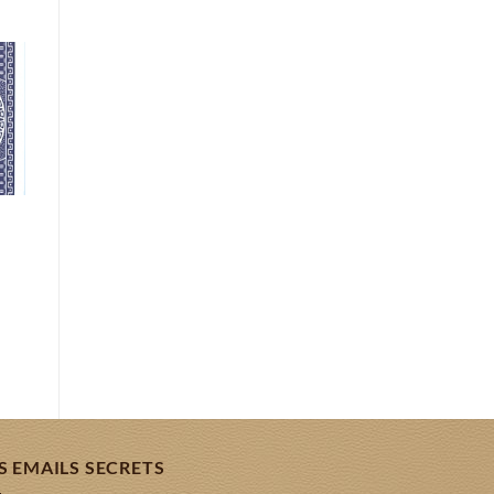
er
st
S EMAILS SECRETS