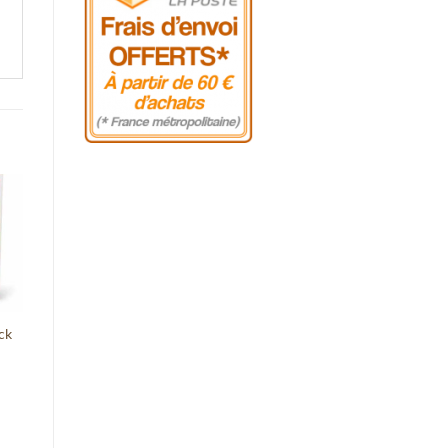
er
st
ck