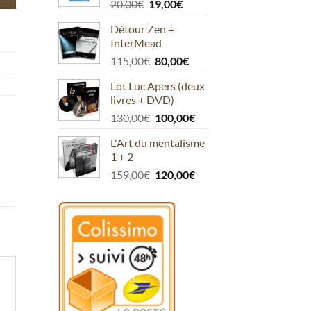
Le
Le
20,00
€
19,00
€
45,00€.
40,00€.
prix
prix
Détour Zen +
initial
actuel
InterMead
était :
est :
Le
Le
115,00
€
80,00
€
20,00€.
19,00€.
prix
prix
Lot Luc Apers (deux
initial
actuel
livres + DVD)
était :
est :
Le
Le
130,00
€
100,00
€
115,00€.
80,00€.
prix
prix
L'Art du mentalisme
initial
actuel
1 + 2
était :
est :
Le
Le
159,00
€
120,00
€
130,00€.
100,00€.
prix
prix
initial
actuel
était :
est :
159,00€.
120,00€.