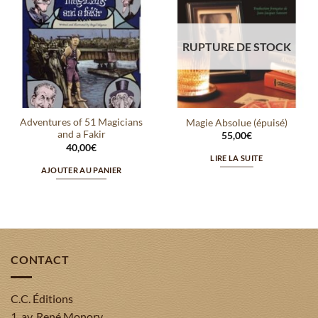
Ajouter
Ajouter
à la
à la
wishlist
wishlist
RUPTURE DE STOCK
Adventures of 51 Magicians
Magie Absolue (épuisé)
and a Fakir
55,00
€
40,00
€
LIRE LA SUITE
AJOUTER AU PANIER
CONTACT
C.C. Éditions
1, av. René Monory