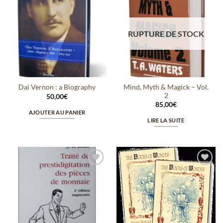
Ajouter
Ajouter
à la
à la
wishlist
wishlist
RUPTURE DE STOCK
Mind, Myth & Magick – Vol.
Dai Vernon : a Biography
2
50,00
€
85,00
€
AJOUTER AU PANIER
LIRE LA SUITE
Ajouter
Ajouter
à la
à la
wishlist
wishlist