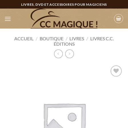
Passer
LIVRES, DVD ET ACCESSOIRES POUR MAGICIENS
au
contenu
ACCUEIL
/
BOUTIQUE
/
LIVRES
/
LIVRES C.C.
ÉDITIONS
Ajouter
à la
wishlist