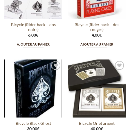
Bicycle (Rider back – dos
Bicycle (Rider back – dos
noirs)
rouges)
6,00
€
4,00
€
AJOUTER AU PANIER
AJOUTER AU PANIER
Ajouter
Ajouter
à la
à la
wishlist
wishlist
Bicycle Black Ghost
Bicycle Or et argent
30,00
€
40,00
€