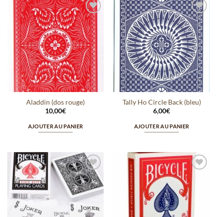
Ajouter
Ajouter
à la
à la
wishlist
wishlist
Aladdin (dos rouge)
Tally Ho Circle Back (bleu)
10,00
€
6,00
€
AJOUTER AU PANIER
AJOUTER AU PANIER
Ajouter
Ajouter
à la
à la
wishlist
wishlist