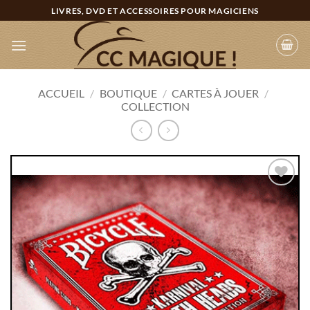
Passer
LIVRES, DVD ET ACCESSOIRES POUR MAGICIENS
au
contenu
ACCUEIL
/
BOUTIQUE
/
CARTES À JOUER
/
COLLECTION
Ajouter
à la
wishlist