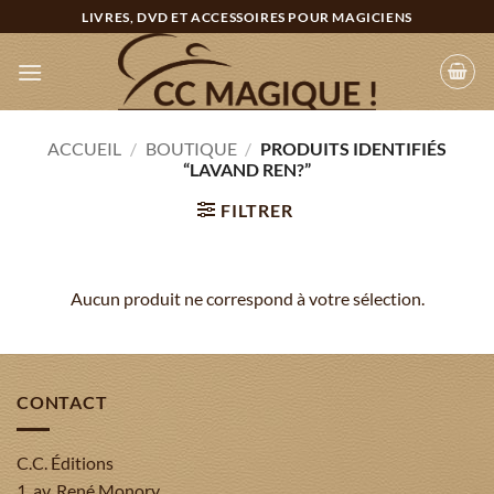
Passer
LIVRES, DVD ET ACCESSOIRES POUR MAGICIENS
au
contenu
ACCUEIL
/
BOUTIQUE
/
PRODUITS IDENTIFIÉS
“LAVAND REN?”
FILTRER
Aucun produit ne correspond à votre sélection.
CONTACT
C.C. Éditions
1, av. René Monory