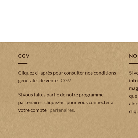
CGV
NO
Cliquez ci-après pour consulter nos conditions
Si v
générales de vente :
CGV.
inf
mag
Si vous faites partie de notre programme
que
partenaires, cliquez-ici pour vous connecter à
alor
votre compte :
partenaires.
cliq