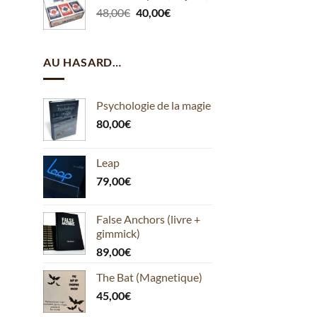
Le
Le
48,00
€
40,00
était :
€
est :
prix
prix
115,00€.
80,00€.
initial
actuel
était :
est :
AU HASARD…
48,00€.
40,00€.
Psychologie de la magie
80,00
€
Leap
79,00
€
False Anchors (livre +
gimmick)
89,00
€
The Bat (Magnetique)
45,00
€