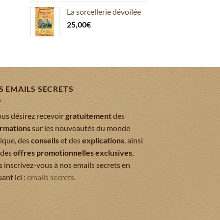
La sorcellerie dévoilée
25,00
€
S EMAILS SECRETS
ous désirez recevoir
gratuitement
des
ormations
sur les nouveautés du monde
ique, des
conseils
et des
explications
, ainsi
 des
offres promotionnelles exclusives
,
s inscrivez-vous à nos emails secrets en
uant ici :
emails secrets.