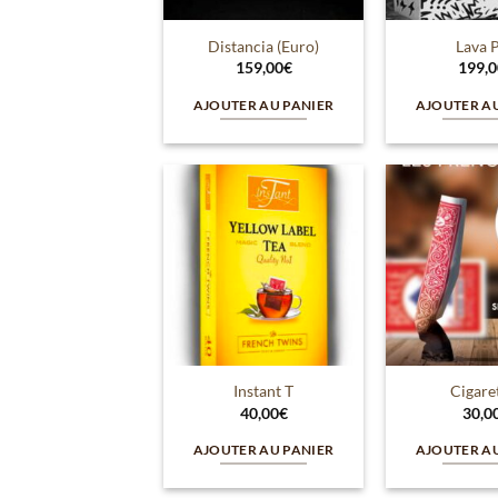
Distancia (Euro)
Lava 
159,00
€
199,0
AJOUTER AU PANIER
AJOUTER A
Ajouter
à la
wishlist
Instant T
Cigare
40,00
€
30,0
AJOUTER AU PANIER
AJOUTER A