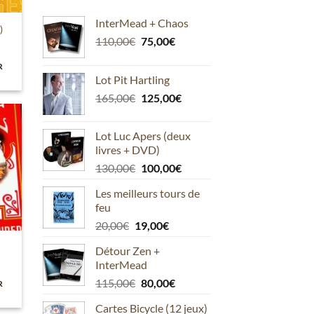
InterMead + Chaos
)
Le
Le
110,00
€
75,00
€
prix
prix
R
initial
actuel
Lot Pit Hartling
était :
est :
Le
Le
165,00
€
125,00
€
110,00€.
75,00€.
prix
prix
initial
actuel
Lot Luc Apers (deux
était :
est :
ter
livres + DVD)
la
165,00€.
125,00€.
list
Le
Le
130,00
€
100,00
€
prix
prix
Les meilleurs tours de
initial
actuel
feu
était :
est :
Le
Le
20,00
€
19,00
€
130,00€.
100,00€.
prix
prix
Détour Zen +
initial
actuel
InterMead
était :
est :
Le
Le
115,00
€
80,00
€
20,00€.
19,00€.
R
prix
prix
Cartes Bicycle (12 jeux)
initial
actuel