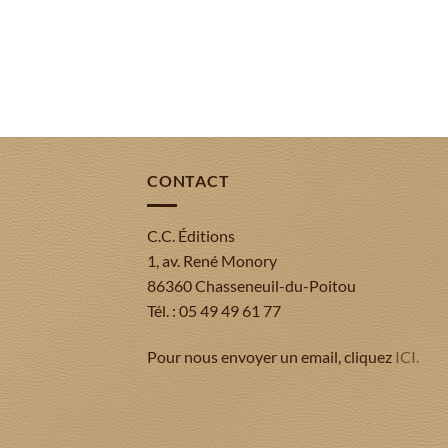
CONTACT
C.C. Éditions
1, av. René Monory
86360 Chasseneuil-du-Poitou
Tél. : 05 49 49 61 77
Pour nous envoyer un email, cliquez
ICI.