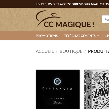
Passer
LIVRES, DVD ET ACCESSOIRES POUR MAGICIENS
au
contenu
Rech
pour :
PROMOTIONS
TÉLÉCHARGEMENTS
LI
ACCUEIL
/
BOUTIQUE
/
PRODUITS
Ajouter
à la
wishlist