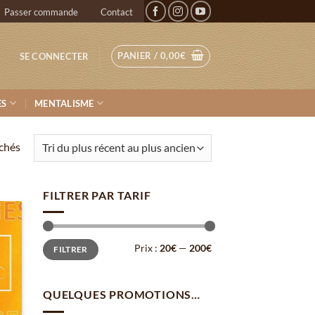
Passer commande
Contact
PANIER /
0,00
€
SE CONNECTER
ES
MENTALISME
Trié
ichés
du
plus
FILTRER PAR TARIF
récent
au
plus
ter
Prix
Prix
Prix :
20€
—
200€
FILTRER
ancien
la
min
max
list
QUELQUES PROMOTIONS…