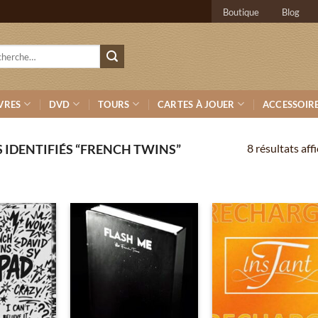
Boutique
Blog
erche
VRES
DVD
TOURS
CARTES À JOUER
ACCESSOIR
8 résultats aff
 IDENTIFIÉS “FRENCH TWINS”
Ajouter
Ajouter
Ajou
à la
à la
à 
wishlist
wishlist
wish