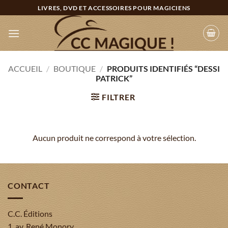
Passer
LIVRES, DVD ET ACCESSOIRES POUR MAGICIENS
au
contenu
ACCUEIL
/
BOUTIQUE
/
PRODUITS IDENTIFIÉS “DESSI
PATRICK”
FILTRER
Aucun produit ne correspond à votre sélection.
CONTACT
C.C. Éditions
1, av. René Monory