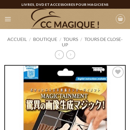
Passer
LIVRES, DVD ET ACCESSOIRES POUR MAGICIENS
au
contenu
ACCUEIL
/
BOUTIQUE
/
TOURS
/
TOURS DE CLOSE-
UP
Ajouter
à la
wishlist