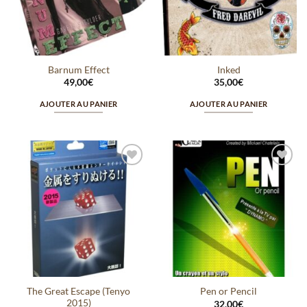
Barnum Effect
Inked
49,00
€
35,00
€
AJOUTER AU PANIER
AJOUTER AU PANIER
Ajouter
Ajouter
à la
à la
wishlist
wishlist
The Great Escape (Tenyo
Pen or Pencil
2015)
32,00
€