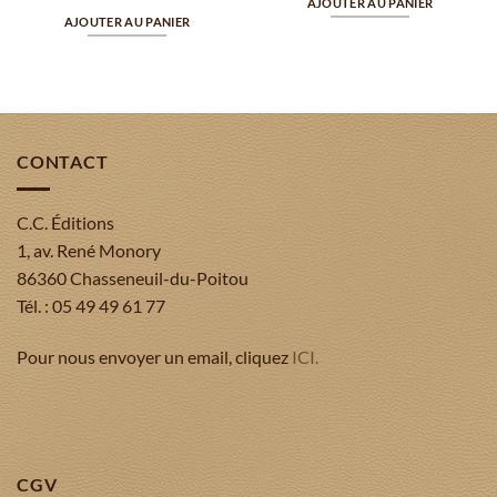
AJOUTER AU PANIER
AJOUTER AU PANIER
CONTACT
C.C. Éditions
1, av. René Monory
86360 Chasseneuil-du-Poitou
Tél. : 05 49 49 61 77
Pour nous envoyer un email, cliquez
ICI.
CGV