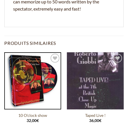
can memorize up to 50 words written by the
spectator, extremely easy and fast!
PRODUITS SIMILAIRES
Ajouter
Ajouter
à la
à la
wishlist
wishlist
10 O'clock show
Taped Live !
32,00
€
36,00
€