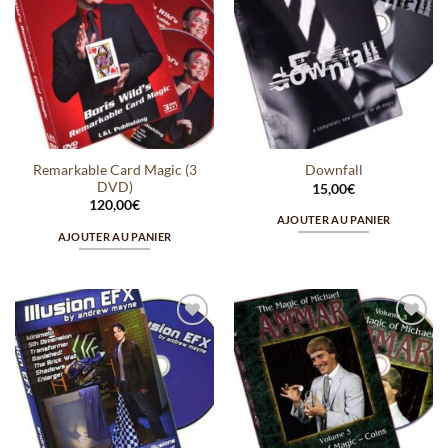
à la
à la
wishlist
wishlist
Remarkable Card Magic (3
Downfall
DVD)
15,00
€
120,00
€
AJOUTER AU PANIER
AJOUTER AU PANIER
Ajouter
Ajouter
à la
à la
wishlist
wishlist