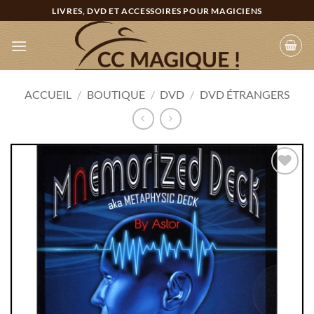
Passer
LIVRES, DVD ET ACCESSOIRES POUR MAGICIENS
au
contenu
ACCUEIL
/
BOUTIQUE
/
DVD
/
DVD ÉTRANGERS
Ajouter
à la
wishlist