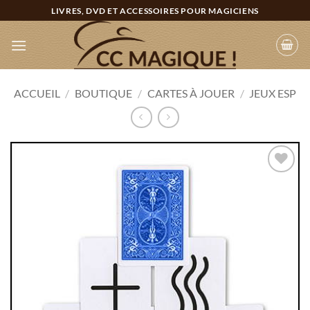
Passer
LIVRES, DVD ET ACCESSOIRES POUR MAGICIENS
au
contenu
ACCUEIL
/
BOUTIQUE
/
CARTES À JOUER
/
JEUX ESP
Ajouter
à la
wishlist