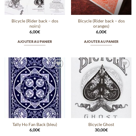
Bicycle (Rider back – dos
Bicycle (Rider back – dos
noirs)
oranges)
6,00
€
6,00
€
AJOUTER AU PANIER
AJOUTER AU PANIER
Ajouter
Ajouter
à la
à la
wishlist
wishlist
Tally Ho Fan Back (bleu)
Bicycle Ghost
6,00
€
30,00
€