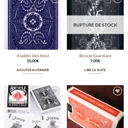
Ajouter
Ajouter
à la
à la
wishlist
wishlist
RUPTURE DE STOCK
Aladdin (dos bleu)
Bicycle Guardians
10,00
€
7,00
€
AJOUTER AU PANIER
LIRE LA SUITE
Ajouter
Ajouter
à la
à la
wishlist
wishlist