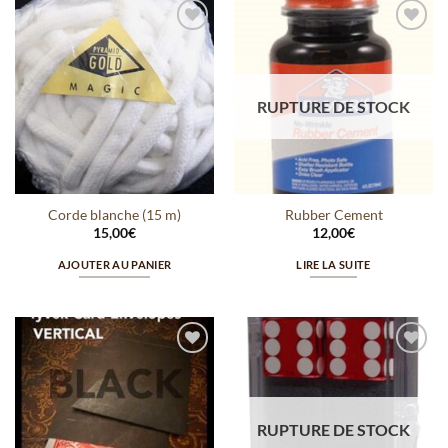
Ajouter
Ajouter
à la
à la
wishlist
wishlist
RUPTURE DE STOCK
Corde blanche (15 m)
Rubber Cement
15,00
€
12,00
€
AJOUTER AU PANIER
LIRE LA SUITE
Ajouter
Ajouter
à la
à la
wishlist
wishlist
RUPTURE DE STOCK