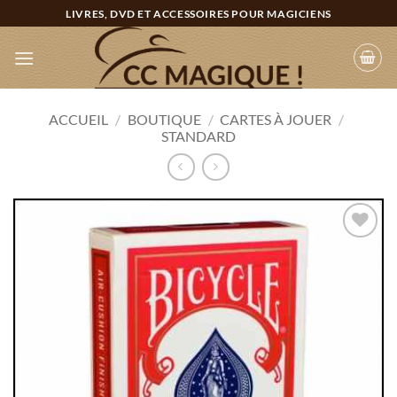
Passer
LIVRES, DVD ET ACCESSOIRES POUR MAGICIENS
au
contenu
ACCUEIL
/
BOUTIQUE
/
CARTES À JOUER
/
STANDARD
Ajouter
à la
wishlist