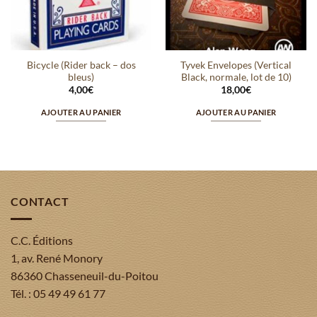
Bicycle (Rider back – dos
Tyvek Envelopes (Vertical
bleus)
Black, normale, lot de 10)
4,00
€
18,00
€
AJOUTER AU PANIER
AJOUTER AU PANIER
CONTACT
C.C. Éditions
1, av. René Monory
86360 Chasseneuil-du-Poitou
Tél. : 05 49 49 61 77