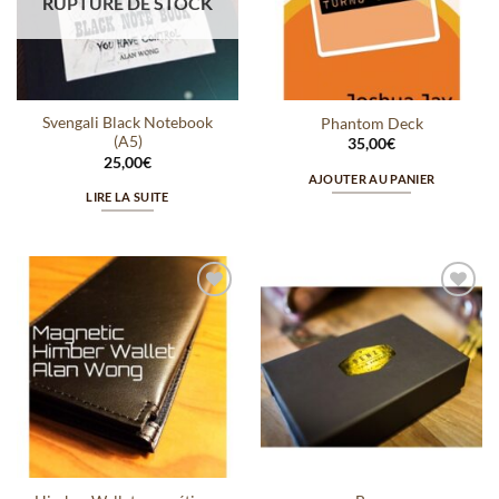
RUPTURE DE STOCK
Svengali Black Notebook
Phantom Deck
(A5)
35,00
€
25,00
€
AJOUTER AU PANIER
LIRE LA SUITE
Ajouter
Ajouter
à la
à la
wishlist
wishlist