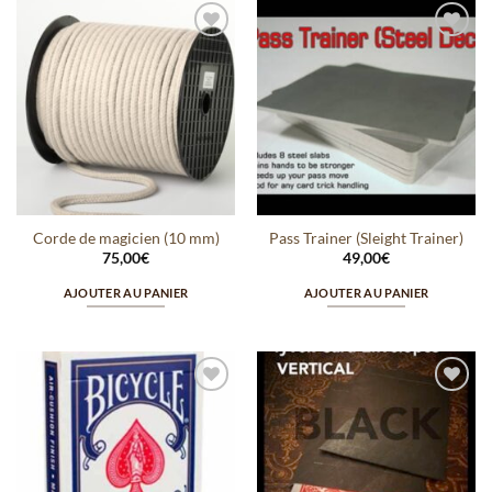
Ajouter
Ajouter
à la
à la
wishlist
wishlist
Corde de magicien (10 mm)
Pass Trainer (Sleight Trainer)
75,00
€
49,00
€
AJOUTER AU PANIER
AJOUTER AU PANIER
Ajouter
Ajouter
à la
à la
wishlist
wishlist