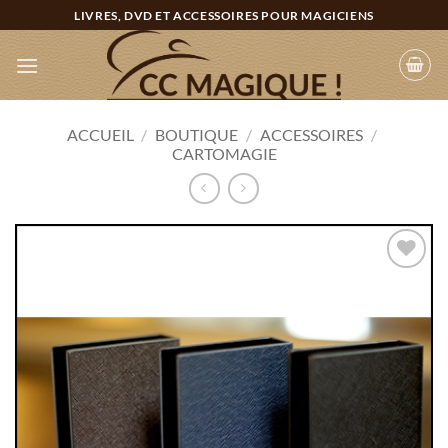
Passer
LIVRES, DVD ET ACCESSOIRES POUR MAGICIENS
au
contenu
ACCUEIL
/
BOUTIQUE
/
ACCESSOIRES
/
CARTOMAGIE
Ajouter
à la
wishlist